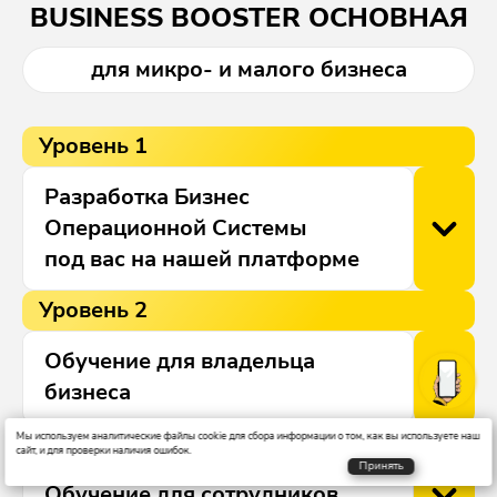
BUSINESS BOOSTER ОСНОВНАЯ
для микро- и малого бизнеса
Уровень 1
Разработка Бизнес
Операционной Системы
под вас на нашей платформе
Уровень 2
Обучение для владельца
бизнеса
Уровень 3
Мы используем аналитические файлы cookie для сбора информации о том, как вы используете наш
сайт, и для проверки наличия ошибок.
Принять
Обучение для сотрудников