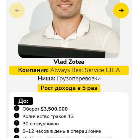
Vlad Zotea
Компания:
Always Best Service
США
Ниша:
Грузоперевозки
Рост дохода в 5 раз
До:
Оборот
$3,500,000
Количество траков 13
30 сотрудников
8–12 часов в день в операционке