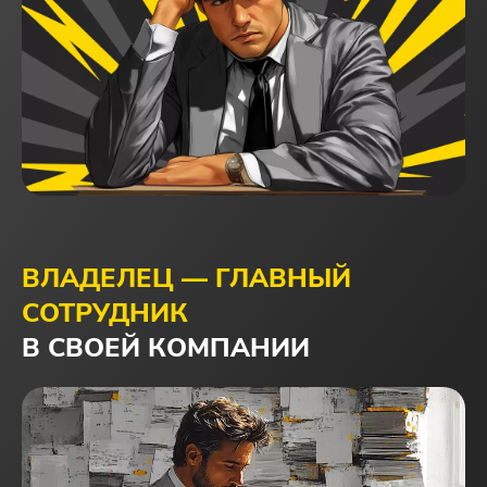
деньги уходят
денег на развитие нет
в никуда
время утекает сквозь пальцы, а роста нет
сотрудники нацелены
на время,
текучка кадров
а не на результат
новые рынки -
растем, но что-то идет
как космос для нас
не так
нет взаимодействия между отделами
ВЛАДЕЛЕЦ — ГЛАВНЫЙ
СОТРУДНИК
В СВОЕЙ КОМПАНИИ