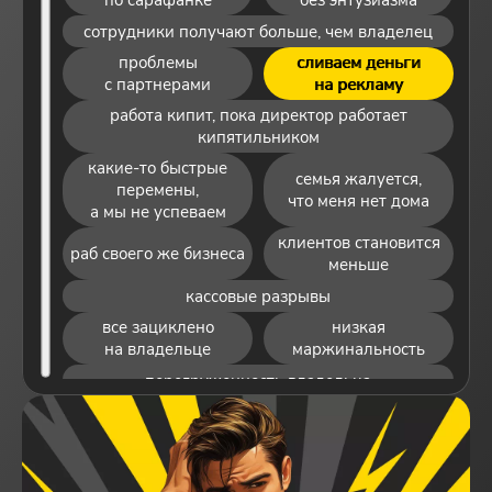
по сарафанке
без энтузиазма
сотрудники получают больше, чем владелец
проблемы
сливаем деньги
с партнерами
на рекламу
работа кипит, пока директор работает
кипятильником
какие‑то быстрые
семья жалуется,
перемены,
что меня нет дома
а мы не успеваем
клиентов становится
раб своего же бизнеса
меньше
кассовые разрывы
все зациклено
низкая
на владельце
маржинальность
перегруженность владельца
все деньги уходят
понятия не имею, куда
на сотрудников
двигаться дальше
не был в отпуске
мы топчемся на месте
больше года